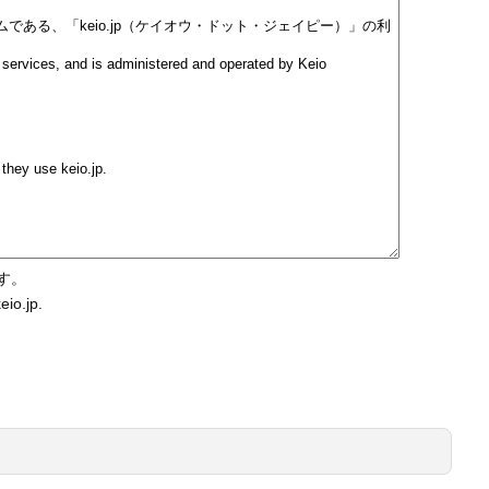
ます。
eio.jp.