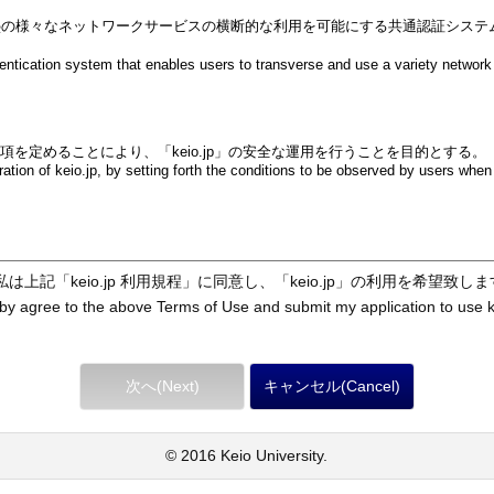
私は上記「keio.jp 利用規程」に同意し、「keio.jp」の利用を希望致し
by agree to the above Terms of Use and submit my application to use k
© 2016 Keio University.